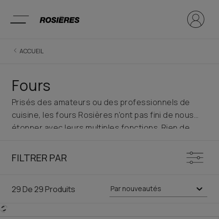
ACCUEIL
Fours
Prisés des amateurs ou des professionnels de
cuisine, les fours Rosières n'ont pas fini de nous
étonner avec leurs multiples fonctions. Rien de
mieux pour réaliser des plats savoureux et épater
vos invités! Moderne, ergonomique et design, un
FILTRER PAR
four Rosières trouvera donc facilement sa place
dans votre cuisine. Choisissez le modèle parfait
29
De
29
Produits
Par nouveautés
pour votre cuisine dans le catalogue Rosières :
fours multifonctions, pyrolyse ou catalyse,
disponibles avec technologie de connectivité et