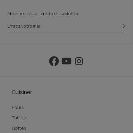
interface tactile. Entrez dans la nouvelle ère de la
Abonnez-vous à notre newsletter
cuisine à domicile: dites bonjour à une cuisine
professionnelle, digne des plus grands!
Cuisiner
Fours
Tables
Hottes