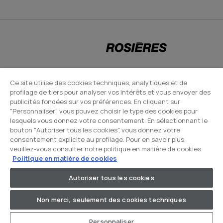
CANDY HOOVER GROUP S.r.I. - Associé unique - SIÈGE SOCIAL : Via Comolli,
Ce site utilise des cookies techniques, analytiques et de
profilage de tiers pour analyser vos intérêts et vous envoyer des
57 - 20861 Brugherio (MB) - Italie - SIÈGES ADMINISTRATIFS : Via Privata
publicités fondées sur vos préférences. En cliquant sur
Eden Fumagalli snc - 20861 Brugherio (MB) et Via Trento n. 20/A-22 -
"Personnaliser", vous pouvez choisir le type des cookies pour
20871 Vimercate (MB) - Italie - Tél. : +39.039.2086.1 - Fax :
lesquels vous donnez votre consentement. En sélectionnant le
×
bouton "Autoriser tous les cookies", vous donnez votre
+39.039.2086.237 - Capital social 35 000 000,00 € iv - Cod. Code fiscal et
consentement explicite au profilage. Pour en savoir plus,
numéro d'inscription au registre du commerce de Milan-Monza-
veuillez-vous consulter notre politique en matière de cookies.
Brianza-Lodi 04666310158 - Numéro de TVA 00786860965 - Numéro
Politique en matière de cookies
REA : MB-1033934 - Autorisation IT AEOF 211870 - Société soumise aux
Autoriser tous les cookies
activités de gestion et de coordination de Candy S.p.A. - Boîte PEC :
candyhoovergroupsrl@legalmail.it
Non merci, seulement des cookies techniques
Personnaliser