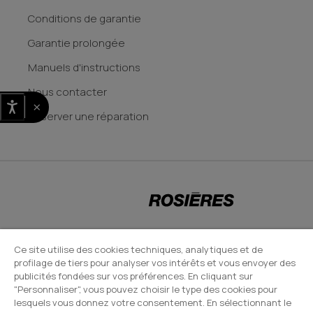
Conditions de garantie
Garantie prolongée
Manuels d'instructions
Nous contacter
×
Reserver une réparation
CANDY HOOVER GROUP S.r.I. - Associé unique - SIÈGE SOCIAL : Via Comolli,
Ce site utilise des cookies techniques, analytiques et de
profilage de tiers pour analyser vos intérêts et vous envoyer des
57 - 20861 Brugherio (MB) - Italie - SIÈGES ADMINISTRATIFS : Via Privata
publicités fondées sur vos préférences. En cliquant sur
Eden Fumagalli snc - 20861 Brugherio (MB) et Via Trento n. 20/A-22 -
"Personnaliser", vous pouvez choisir le type des cookies pour
20871 Vimercate (MB) - Italie - Tél. : +39.039.2086.1 - Fax :
lesquels vous donnez votre consentement. En sélectionnant le