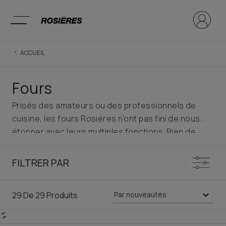
ACCUEIL
Fours
Prisés des amateurs ou des professionnels de
cuisine, les fours Rosières n'ont pas fini de nous
étonner avec leurs multiples fonctions. Rien de
mieux pour réaliser des plats savoureux et épater
vos invités! Moderne, ergonomique et design, un
FILTRER PAR
four Rosières trouvera donc facilement sa place
dans votre cuisine. Choisissez le modèle parfait
29
De
29
Produits
Par nouveautés
pour votre cuisine dans le catalogue Rosières :
fours multifonctions, pyrolyse ou catalyse,
disponibles avec technologie de connectivité et