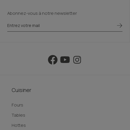
interface tactile. Entrez dans la nouvelle ère de la
Abonnez-vous à notre newsletter
cuisine à domicile: dites bonjour à une cuisine
professionnelle, digne des plus grands!
Cuisiner
Fours
Tables
Hottes