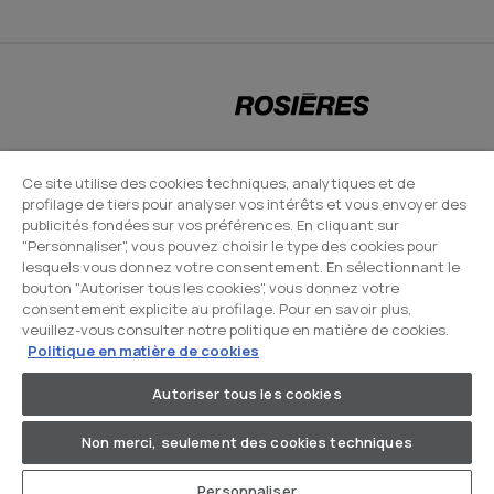
CANDY HOOVER GROUP S.r.I. - Associé unique - SIÈGE SOCIAL : Via Comolli,
Ce site utilise des cookies techniques, analytiques et de
profilage de tiers pour analyser vos intérêts et vous envoyer des
57 - 20861 Brugherio (MB) - Italie - SIÈGES ADMINISTRATIFS : Via Privata
publicités fondées sur vos préférences. En cliquant sur
Eden Fumagalli snc - 20861 Brugherio (MB) et Via Trento n. 20/A-22 -
"Personnaliser", vous pouvez choisir le type des cookies pour
20871 Vimercate (MB) - Italie - Tél. : +39.039.2086.1 - Fax :
lesquels vous donnez votre consentement. En sélectionnant le
×
bouton "Autoriser tous les cookies", vous donnez votre
+39.039.2086.237 - Capital social 35 000 000,00 € iv - Cod. Code fiscal et
consentement explicite au profilage. Pour en savoir plus,
numéro d'inscription au registre du commerce de Milan-Monza-
veuillez-vous consulter notre politique en matière de cookies.
Brianza-Lodi 04666310158 - Numéro de TVA 00786860965 - Numéro
Politique en matière de cookies
REA : MB-1033934 - Autorisation IT AEOF 211870 - Société soumise aux
Autoriser tous les cookies
activités de gestion et de coordination de Candy S.p.A. - Boîte PEC :
candyhoovergroupsrl@legalmail.it
Non merci, seulement des cookies techniques
Personnaliser