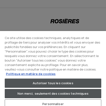
CANDY HOOVER GROUP S.r.I. - Associé unique - SIÈGE SOCIAL : Via Comolli,
Ce site utilise des cookies techniques, analytiques et de
profilage de tiers pour analyser vos intérêts et vous envoyer des
57 - 20861 Brugherio (MB) - Italie - SIÈGES ADMINISTRATIFS : Via Privata
publicités fondées sur vos préférences. En cliquant sur
Eden Fumagalli snc - 20861 Brugherio (MB) et Via Trento n. 20/A-22 -
"Personnaliser", vous pouvez choisir le type des cookies pour
20871 Vimercate (MB) - Italie - Tél. : +39.039.2086.1 - Fax :
lesquels vous donnez votre consentement. En sélectionnant le
bouton "Autoriser tous les cookies", vous donnez votre
+39.039.2086.237 - Capital social 35 000 000,00 € iv - Cod. Code fiscal et
consentement explicite au profilage. Pour en savoir plus,
numéro d'inscription au registre du commerce de Milan-Monza-
veuillez-vous consulter notre politique en matière de cookies.
Brianza-Lodi 04666310158 - Numéro de TVA 00786860965 - Numéro
Politique en matière de cookies
REA : MB-1033934 - Autorisation IT AEOF 211870 - Société soumise aux
Autoriser tous les cookies
activités de gestion et de coordination de Candy S.p.A. - Boîte PEC :
candyhoovergroupsrl@legalmail.it
Non merci, seulement des cookies techniques
Personnaliser