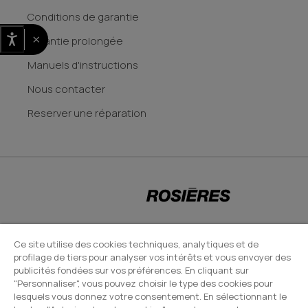
Conditions de garantie
×
Garantie prolongée
Manuels d'instructions
Nous contacter
Reserver une réparation
CANDY HOOVER GROUP S.r.I. - Associé unique - SIÈGE SOCIAL : Via Comolli,
Ce site utilise des cookies techniques, analytiques et de
profilage de tiers pour analyser vos intérêts et vous envoyer des
57 - 20861 Brugherio (MB) - Italie - SIÈGES ADMINISTRATIFS : Via Privata
publicités fondées sur vos préférences. En cliquant sur
Eden Fumagalli snc - 20861 Brugherio (MB) et Via Trento n. 20/A-22 -
"Personnaliser", vous pouvez choisir le type des cookies pour
20871 Vimercate (MB) - Italie - Tél. : +39.039.2086.1 - Fax :
lesquels vous donnez votre consentement. En sélectionnant le