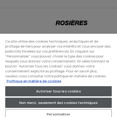
CANDY HOOVER GROUP S.r.I. - Associé unique - SIÈGE SOCIAL : Via Comolli,
Ce site utilise des cookies techniques, analytiques et de
profilage de tiers pour analyser vos intérêts et vous envoyer des
57 - 20861 Brugherio (MB) - Italie - SIÈGES ADMINISTRATIFS : Via Privata
publicités fondées sur vos préférences. En cliquant sur
Eden Fumagalli snc - 20861 Brugherio (MB) et Via Trento n. 20/A-22 -
"Personnaliser", vous pouvez choisir le type des cookies pour
20871 Vimercate (MB) - Italie - Tél. : +39.039.2086.1 - Fax :
lesquels vous donnez votre consentement. En sélectionnant le
bouton "Autoriser tous les cookies", vous donnez votre
+39.039.2086.237 - Capital social 35 000 000,00 € iv - Cod. Code fiscal et
consentement explicite au profilage. Pour en savoir plus,
numéro d'inscription au registre du commerce de Milan-Monza-
veuillez-vous consulter notre politique en matière de cookies.
Brianza-Lodi 04666310158 - Numéro de TVA 00786860965 - Numéro
Politique en matière de cookies
REA : MB-1033934 - Autorisation IT AEOF 211870 - Société soumise aux
Autoriser tous les cookies
activités de gestion et de coordination de Candy S.p.A. - Boîte PEC :
candyhoovergroupsrl@legalmail.it
Non merci, seulement des cookies techniques
Personnaliser