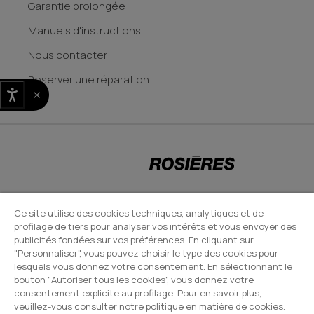
Garantie prolongée
Manuels d'instructions
Nous contacter
Reserver une réparation
×
CANDY HOOVER GROUP S.r.I. - Associé unique - SIÈGE SOCIAL : Via Comolli,
Ce site utilise des cookies techniques, analytiques et de
profilage de tiers pour analyser vos intérêts et vous envoyer des
57 - 20861 Brugherio (MB) - Italie - SIÈGES ADMINISTRATIFS : Via Privata
publicités fondées sur vos préférences. En cliquant sur
Eden Fumagalli snc - 20861 Brugherio (MB) et Via Trento n. 20/A-22 -
"Personnaliser", vous pouvez choisir le type des cookies pour
20871 Vimercate (MB) - Italie - Tél. : +39.039.2086.1 - Fax :
lesquels vous donnez votre consentement. En sélectionnant le
bouton "Autoriser tous les cookies", vous donnez votre
+39.039.2086.237 - Capital social 35 000 000,00 € iv - Cod. Code fiscal et
consentement explicite au profilage. Pour en savoir plus,
numéro d'inscription au registre du commerce de Milan-Monza-
veuillez-vous consulter notre politique en matière de cookies.