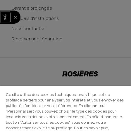
Garantie prolongée
×
Manuels d'instructions
Nous contacter
Reserver une réparation
CANDY HOOVER GROUP S.r.I. - Associé unique - SIÈGE SOCIAL : Via Comolli,
Ce site utilise des cookies techniques, analytiques et de
profilage de tiers pour analyser vos intérêts et vous envoyer des
57 - 20861 Brugherio (MB) - Italie - SIÈGES ADMINISTRATIFS : Via Privata
publicités fondées sur vos préférences. En cliquant sur
Eden Fumagalli snc - 20861 Brugherio (MB) et Via Trento n. 20/A-22 -
"Personnaliser", vous pouvez choisir le type des cookies pour
20871 Vimercate (MB) - Italie - Tél. : +39.039.2086.1 - Fax :
lesquels vous donnez votre consentement. En sélectionnant le
bouton "Autoriser tous les cookies", vous donnez votre
+39.039.2086.237 - Capital social 35 000 000,00 € iv - Cod. Code fiscal et
consentement explicite au profilage. Pour en savoir plus,
numéro d'inscription au registre du commerce de Milan-Monza-