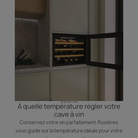
09/01/24
À quelle température régler votre
cave à vin
Conservez votre vin parfaitement. Rosières
vous guide sur la température idéale pour votre