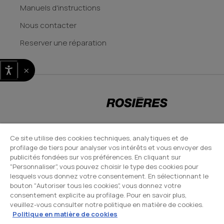
Manuels d'instructions
Nous contacter
Reserver une réparation
×
CANDY HOOVER GROUP S.r.I. - Associé unique - SIÈGE SOCIAL : Via Comolli,
Ce site utilise des cookies techniques, analytiques et de
profilage de tiers pour analyser vos intérêts et vous envoyer des
57 - 20861 Brugherio (MB) - Italie - SIÈGES ADMINISTRATIFS : Via Privata
publicités fondées sur vos préférences. En cliquant sur
Eden Fumagalli snc - 20861 Brugherio (MB) et Via Trento n. 20/A-22 -
"Personnaliser", vous pouvez choisir le type des cookies pour
20871 Vimercate (MB) - Italie - Tél. : +39.039.2086.1 - Fax :
lesquels vous donnez votre consentement. En sélectionnant le
bouton "Autoriser tous les cookies", vous donnez votre
+39.039.2086.237 - Capital social 35 000 000,00 € iv - Cod. Code fiscal et
consentement explicite au profilage. Pour en savoir plus,
numéro d'inscription au registre du commerce de Milan-Monza-
veuillez-vous consulter notre politique en matière de cookies.
Brianza-Lodi 04666310158 - Numéro de TVA 00786860965 - Numéro
Politique en matière de cookies
REA : MB-1033934 - Autorisation IT AEOF 211870 - Société soumise aux