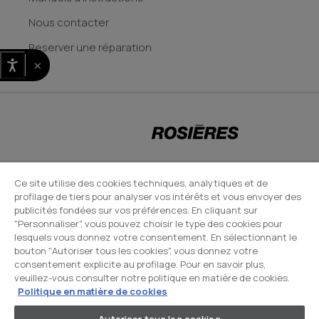
Nous contacter
Reserver une réparation
×
CANDY HOOVER GROUP S.r.I. - Associé unique - SIÈGE SOCIAL : Via Comolli,
Ce site utilise des cookies techniques, analytiques et de
profilage de tiers pour analyser vos intérêts et vous envoyer des
57 - 20861 Brugherio (MB) - Italie - SIÈGES ADMINISTRATIFS : Via Privata
publicités fondées sur vos préférences. En cliquant sur
Eden Fumagalli snc - 20861 Brugherio (MB) et Via Trento n. 20/A-22 -
"Personnaliser", vous pouvez choisir le type des cookies pour
20871 Vimercate (MB) - Italie - Tél. : +39.039.2086.1 - Fax :
lesquels vous donnez votre consentement. En sélectionnant le
bouton "Autoriser tous les cookies", vous donnez votre
+39.039.2086.237 - Capital social 35 000 000,00 € iv - Cod. Code fiscal et
consentement explicite au profilage. Pour en savoir plus,
numéro d'inscription au registre du commerce de Milan-Monza-
veuillez-vous consulter notre politique en matière de cookies.
Brianza-Lodi 04666310158 - Numéro de TVA 00786860965 - Numéro
Politique en matière de cookies
REA : MB-1033934 - Autorisation IT AEOF 211870 - Société soumise aux