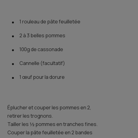
1 rouleau de pâte feuilletée
2 à 3 belles pommes
100g de cassonade
Cannelle (facultatif)
1 œuf pour la dorure
Éplucher et couper les pommes en 2,
retirer les trognons.
Tailler les ½ pommes en tranches fines.
Couper la pâte feuilletée en 2 bandes